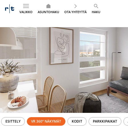
VALIKKO
ASUNTOHAKU
OTA YHTEYTTÄ
HAKU
Siirry
sisältöön
ESITTELY
VR 360° NÄKYMÄT
KODIT
PARKKIPAIKAT