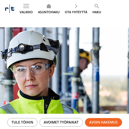
VALIKKO
ASUNTOHAKU
OTA YHTEYTTÄ
HAKU
Siirry
sisältöön
TULE TÖIHIN
AVOIMET TYÖPAIKAT
AVOIN HAKEMUS