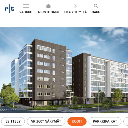
VALIKKO
ASUNTOHAKU
OTA YHTEYTTÄ
HAKU
Siirry
sisältöön
ESITTELY
VR 360° NÄKYMÄT
KODIT
PARKKIPAIKAT