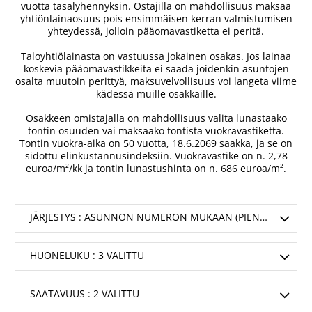
vuotta tasalyhennyksin. Ostajilla on mahdollisuus maksaa
yhtiönlainaosuus pois ensimmäisen kerran valmistumisen
yhteydessä, jolloin pääomavastiketta ei peritä.
Taloyhtiölainasta on vastuussa jokainen osakas. Jos lainaa
koskevia pääomavastikkeita ei saada joidenkin asuntojen
osalta muutoin perittyä, maksuvelvollisuus voi langeta viime
kädessä muille osakkaille.
Osakkeen omistajalla on mahdollisuus valita lunastaako
tontin osuuden vai maksaako tontista vuokravastiketta.
Tontin vuokra-aika on 50 vuotta, 18.6.2069 saakka, ja se on
sidottu elinkustannusindeksiin. Vuokravastike on n. 2,78
euroa/m²/kk ja tontin lunastushinta on n. 686 euroa/m².
JÄRJESTYS
: ASUNNON NUMERON MUKAAN (PIENIN ENSIN)
HUONELUKU
: 3 VALITTU
SAATAVUUS
: 2 VALITTU