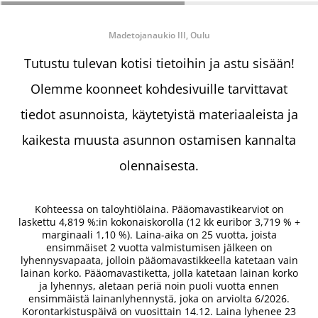
Madetojanaukio III, Oulu
Tutustu tulevan kotisi tietoihin ja astu sisään!
Olemme koonneet kohdesivuille tarvittavat
tiedot asunnoista, käytetyistä materiaaleista ja
kaikesta muusta asunnon ostamisen kannalta
olennaisesta.
Kohteessa on taloyhtiölaina. Pääomavastikearviot on
laskettu 4,819 %:in kokonaiskorolla (12 kk euribor 3,719 % +
marginaali 1,10 %). Laina-aika on 25 vuotta, joista
ensimmäiset 2 vuotta valmistumisen jälkeen on
lyhennysvapaata, jolloin pääomavastikkeella katetaan vain
lainan korko. Pääomavastiketta, jolla katetaan lainan korko
ja lyhennys, aletaan periä noin puoli vuotta ennen
ensimmäistä lainanlyhennystä, joka on arviolta 6/2026.
Korontarkistuspäivä on vuosittain 14.12. Laina lyhenee 23