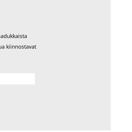
aadukkaista
a kiinnostavat