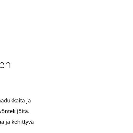
den
adukkaita ja
öntekijöitä.
 ja kehittyvä