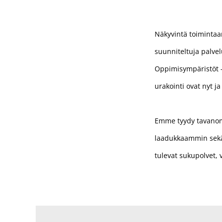
Näkyvintä toimintaa
suunniteltuja palvel
Oppimisympäristöt -
urakointi ovat nyt j
Emme tyydy tavanom
laadukkaammin sekä 
tulevat sukupolvet, 