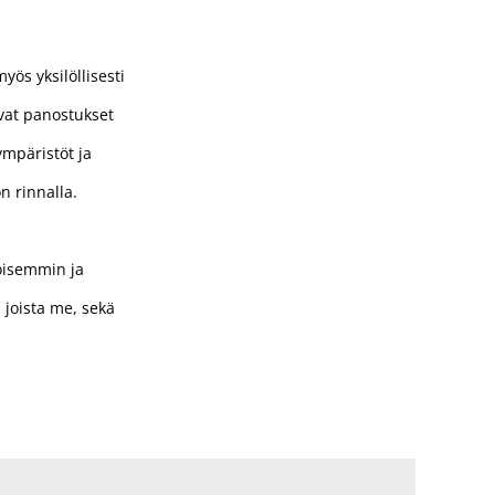
ös yksilöllisesti
hvat panostukset
ympäristöt ja
n rinnalla.
oisemmin ja
joista me, sekä