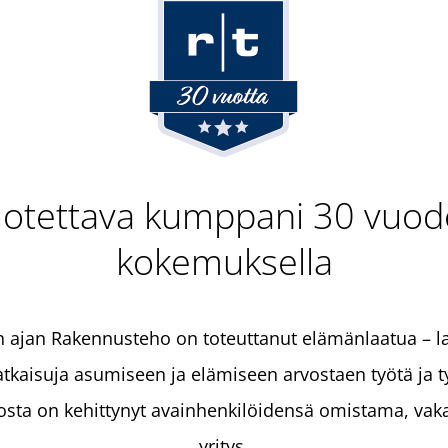
otettava kumppani 30 vuo
kokemuksella
n ajan Rakennusteho on toteuttanut elämänlaatua – la
ratkaisuja asumiseen ja elämiseen arvostaen työtä ja ty
sta on kehittynyt avainhenkilöidensä omistama, vakaa
yritys.