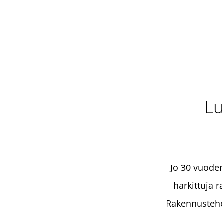
Lu
Jo 30 vuode
harkittuja 
Rakennusteho