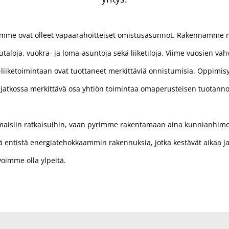
mme ovat olleet vapaarahoitteiset omistusasunnot. Rakennamme my
utaloja, vuokra- ja loma-asuntoja sekä liiketiloja. Viime vuosien va
liiketoimintaan ovat tuottaneet merkittäviä onnistumisia. Oppimis
a jatkossa merkittävä osa yhtiön toimintaa omaperusteisen tuotanno
aisiin ratkaisuihin, vaan pyrimme rakentamaan aina kunnianhim
entistä energiatehokkaammin rakennuksia, jotka kestävät aikaa ja 
voimme olla ylpeitä.