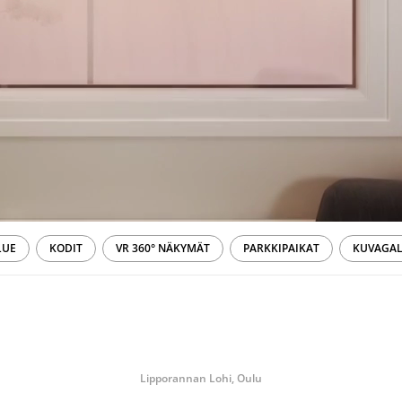
LUE
KODIT
VR 360° NÄKYMÄT
PARKKIPAIKAT
KUVAGAL
Lipporannan Lohi, Oulu