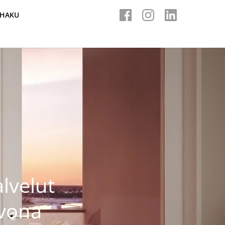
HAKU
lvelut
rvona