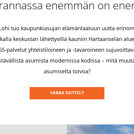
orannassa enemmän on en
ohi tuo kaupunkiasujan elämänlaatuun uutta erinom
kalla keskustan lähettyvillä kauniin Hartaanselän aluee
5-palvelut yhteistiloineen ja -tavaroineen sujuvoittav
tävällistä asumista modernissa kodissa – mitä muuta
asumiselta toivoa?
VARAA ESITTELY