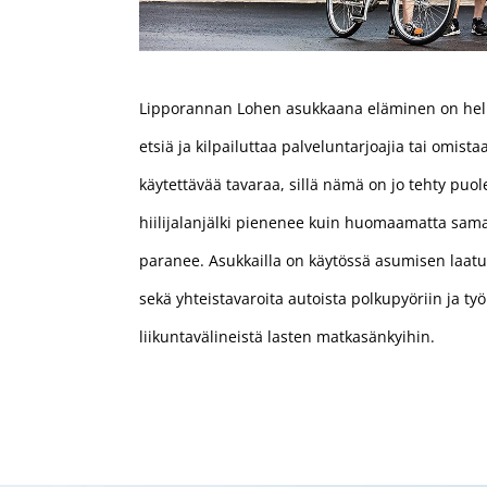
Lipporannan Lohen asukkaana eläminen on help
etsiä ja kilpailuttaa palveluntarjoajia tai omist
käytettävää tavaraa, sillä nämä on jo tehty puol
hiilijalanjälki pienenee kuin huomaamatta sam
paranee. Asukkailla on käytössä asumisen laatua
sekä yhteistavaroita autoista polkupyöriin ja työ
liikuntavälineistä lasten matkasänkyihin.