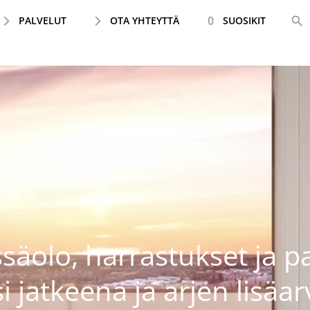
0
PALVELUT
OTA YHTEYTTÄ
SUOSIKIT
säolo, harrastukset ja pa
si jatkeena ja arjen lisäa