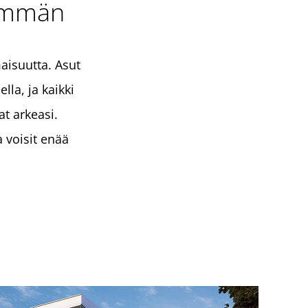
emmän
aisuutta. Asut
lla, ja kaikki
at arkeasi.
 voisit enää