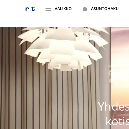
VALIKKO
ASUNTOHAKU
Siirry
sisältöön
Yhdes
koti