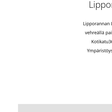
Lipp
Lipporannan L
vehreällä pai
Kotikatu36
Ympäristöys