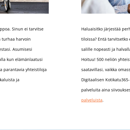
poa. Sinun ei tarvitse
Haluaisitko järjestää pe
aa turhaa harvoin
tiloissa? Entä tarvitsetk
estasi. Asumisesi
salille nopeasti ja halval
alla kun elämänlaatusi
Hoituu! 500 neliön yhteis
 parantavia yhteistiloja
saatavillasi, vaikka omas
kaluista ja
Digitaalisen Kotikatu365-p
palveluita aina siivoukse
palveluista
.