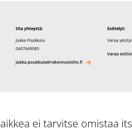
Ota yhteyttä:
Esittelyt:
Jukka Poukkula
Varaa yksityis
0407649085
Varaa esitte
jukka.poukkula@rakennusteho.fi
aikkea ei tarvitse omistaa it