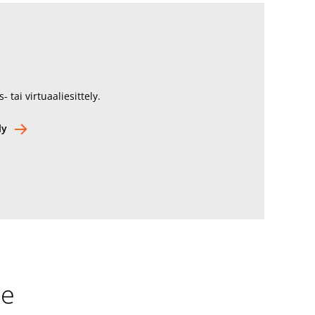
- tai virtuaaliesittely.
ly
se