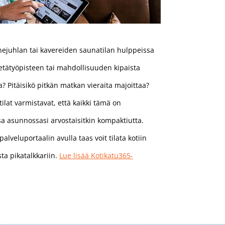
rhejuhlan tai kavereiden saunatilan hulppeissa
o etätyöpisteen tai mahdollisuuden kipaista
la? Pitäisikö pitkän matkan vieraita majoittaa?
tilat varmistavat, että kaikki tämä on
sa asunnossasi arvostaisitkin kompaktiutta.
alveluportaalin avulla taas voit tilata kotiin
sta pikatalkkariin.
Lue lisää Kotikatu365-