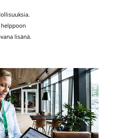
llisuuksia.
t helppoon
vana lisänä.