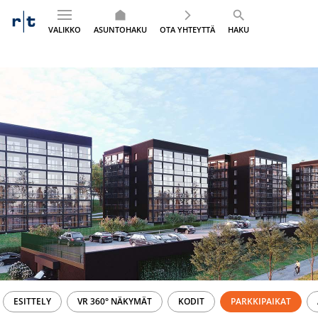
VALIKKO
ASUNTOHAKU
OTA YHTEYTTÄ
HAKU
Siirry
sisältöön
ESITTELY
VR 360° NÄKYMÄT
KODIT
PARKKIPAIKAT