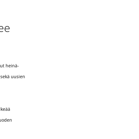
kee
ut heinä-
 sekä uusien
lkeää
vuoden