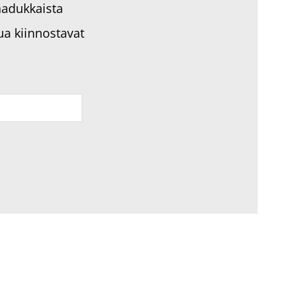
aadukkaista
a kiinnostavat
© 2018–2026 Rakennusteho Group Oy