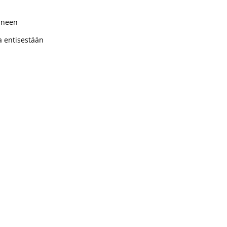
kuneen
a entisestään