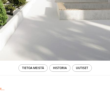
TIETOA MEISTÄ
HISTORIA
UUTISET
Asuntolainojen viitekorko laskee ennätysvauhtia