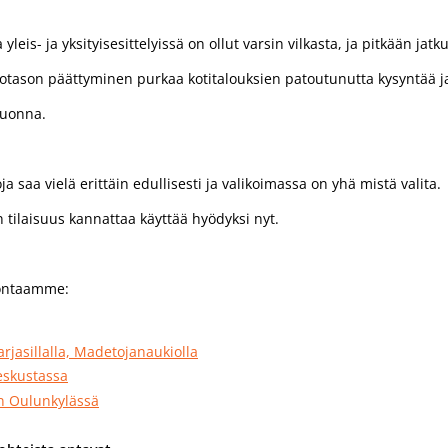
yleis- ja yksityisesittelyissä on ollut varsin vilkasta, ja pitkään jat
otason päättyminen purkaa kotitalouksien patoutunutta kysyntää j
uonna.
a saa vielä erittäin edullisesti ja valikoimassa on yhä mistä valita.
n tilaisuus kannattaa käyttää hyödyksi nyt.
jontaamme:
rjasillalla, Madetojanaukiolla
eskustassa
n Oulunkylässä