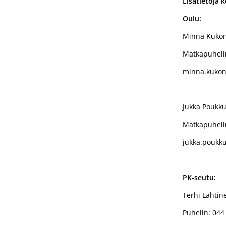
Lisätietoja 
Oulu:
Minna Kukonl
Matkapuheli
minna.kukon
Jukka Poukku
Matkapuheli
jukka.poukk
PK-seutu:
Terhi Lahtin
Puhelin: 044