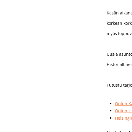
Kesän aikana 
korkean kork
myös loppuv
Uusia asuntoj
Historialline
Tutustu tar
Oulun Ka
Oulun k
Helsingi