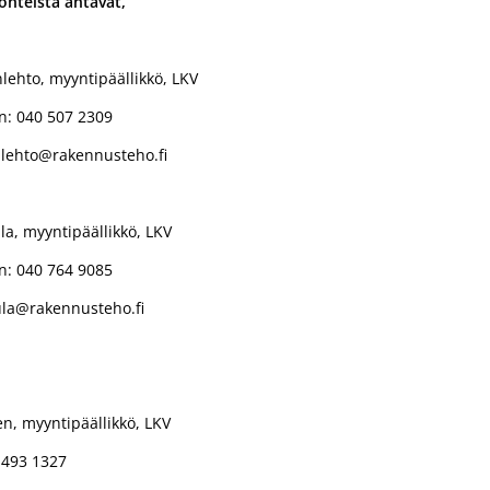
kohteista antavat,
ehto, myyntipäällikkö, LKV
n: 040 507 2309
lehto@rakennusteho.fi
la, myyntipäällikkö, LKV
n: 040 764 9085
ula@rakennusteho.fi
en, myyntipäällikkö, LKV
 493 1327