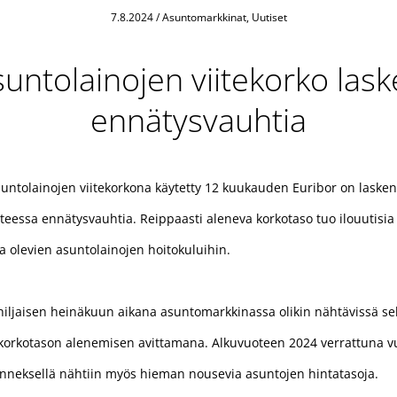
7.8.2024
/
Asuntomarkkinat, Uutiset
untolainojen viitekorko las
ennätysvauhtia
ntolainojen viitekorkona käytetty 12 kuukauden Euribor on lasken
teessa ennätysvauhtia. Reippaasti aleneva korkotaso tuo ilouutisia
a olevien asuntolainojen hoitokuluihin.
hiljaisen heinäkuun aikana asuntomarkkinassa olikin nähtävissä se
 korkotason alenemisen avittamana. Alkuvuoteen 2024 verrattuna 
jänneksellä nähtiin myös hieman nousevia asuntojen hintatasoja.