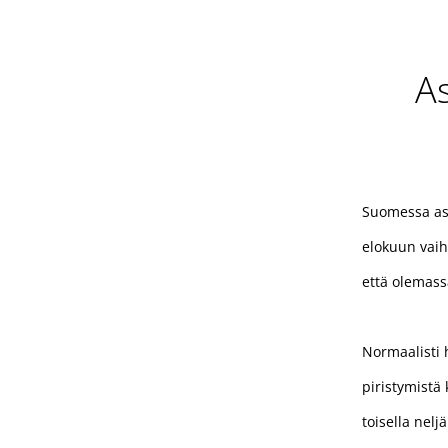
As
Suomessa asu
elokuun vaih
että olemass
Normaalisti 
piristymistä
toisella nel