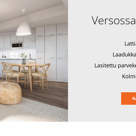
Versossa
Latt
Laadukkaa
Lasitettu parvek
Kolmi
K