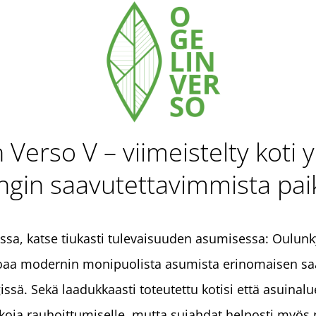
 Verso V – viimeistelty koti 
ngin saavutettavimmista pai
iassa, katse tiukasti tulevaisuuden asumisessa: Oulun
joaa modernin monipuolista asumista erinomaisen saa
issä. Sekä laadukkaasti toteutettu kotisi että asuinal
kkoja rauhoittumiselle, mutta sujahdat helposti myös