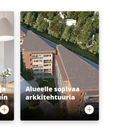
ja
Alueelle sopivaa
hin
arkkitehtuuria