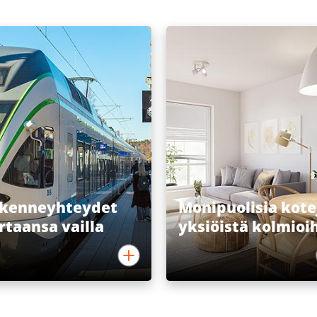
ikenneyhteydet
Monipuolisia kote
rtaansa vailla
yksiöistä kolmioi