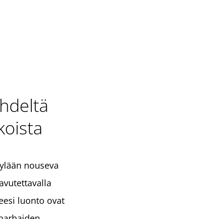
yhdeltä
koista
kylään nouseva
vutettavalla
ueesi luonto ovat
 parhaiden