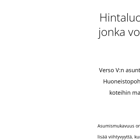
Hintalu
jonka vo
Verso V:n asunt
Huoneistopohj
koteihin mah
Asumismukavuus on Og
lisää viihtyvyyttä, k