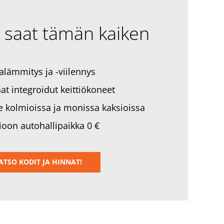
 saat tämän kaiken
ialämmitys ja -viilennys
t integroidut keittiökoneet
e kolmioissa ja monissa kaksioissa
oon autohallipaikka 0 €
ATSO KODIT JA HINNAT!