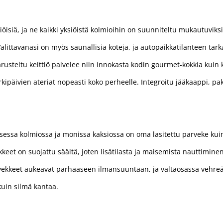
öisiä, ja ne kaikki yksiöistä kolmioihin on suunniteltu mukautuviksi 
Valittavanasi on myös saunallisia koteja, ja autopaikkatilanteen tar
arusteltu keittiö palvelee niin innokasta kodin gourmet-kokkia kuin k
kipäivien ateriat nopeasti koko perheelle. Integroitu jääkaappi, pak
isessa kolmiossa ja monissa kaksiossa on oma lasitettu parveke kui
keet on suojattu säältä, joten lisätilasta ja maisemista nauttimin
ekkeet aukeavat parhaaseen ilmansuuntaan, ja valtaosassa vehre
kuin silmä kantaa.