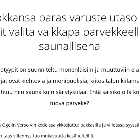
okkansa paras varustelutaso 
it valita vaikkapa parvekkeell
saunallisena
otyypit on suunniteltu monenlaisiin ja muuttuviin elä
at ovat kiehtovia ja monipuolisia, kiitos talon kiila
tuu niin sauna kuin säilytystilaa. Entä saisiko olla kot
tuova parveke?
elin Verso V:n kodeissa ykkösjuttu: pakkasilla ja viileässä syyss
un taas viilennys tuo mukavuutta kesähelteillä.