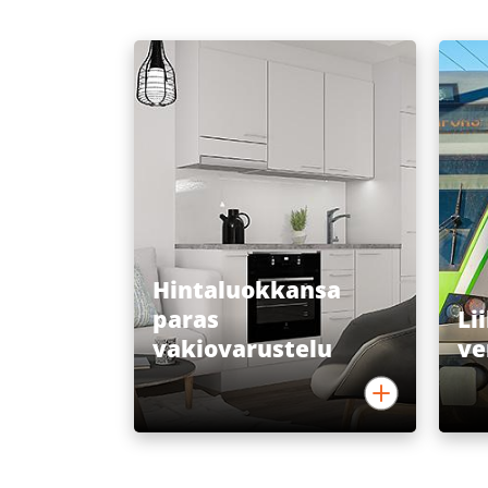
Hintaluokkansa
paras
Li
vakiovarustelu
ve