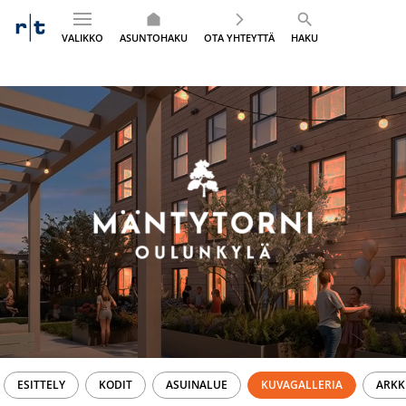
VALIKKO
ASUNTOHAKU
OTA YHTEYTTÄ
HAKU
Siirry
sisältöön
ESITTELY
KODIT
ASUINALUE
KUVAGALLERIA
ARKK