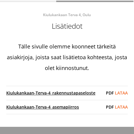
Kiulukankaan Terva 4, Oulu
Lisätiedot
Tälle sivulle olemme koonneet tärkeitä
asiakirjoja, joista saat lisätietoa kohteesta, josta
olet kiinnostunut.
Kiulukankaan-Terva-4_rakennustapaseloste
PDF
LATAA
Kiulukankaan-Terva-4_asemapiirros
PDF
LATAA