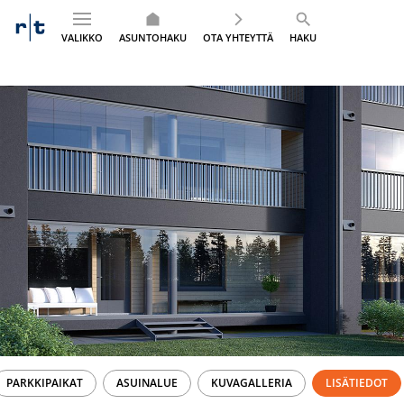
VALIKKO
ASUNTOHAKU
OTA YHTEYTTÄ
HAKU
Siirry
sisältöön
PARKKIPAIKAT
ASUINALUE
KUVAGALLERIA
LISÄTIEDOT