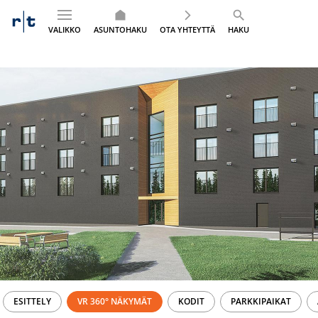
VALIKKO
ASUNTOHAKU
OTA YHTEYTTÄ
HAKU
Siirry
sisältöön
ESITTELY
VR 360° NÄKYMÄT
KODIT
PARKKIPAIKAT