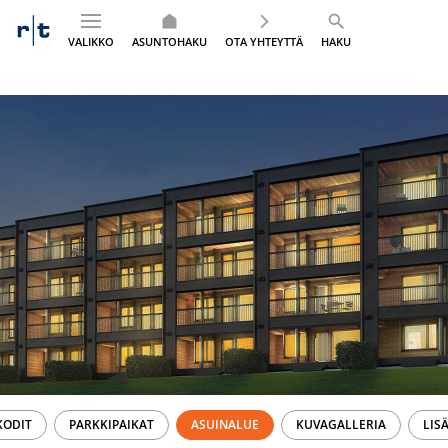
VALIKKO
ASUNTOHAKU
OTA YHTEYTTÄ
HAKU
Siirry
sisältöön
KODIT
PARKKIPAIKAT
ASUINALUE
KUVAGALLERIA
LIS