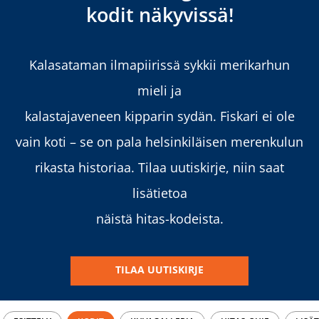
kodit näkyvissä!
Kalasataman ilmapiirissä sykkii merikarhun
mieli ja
kalastajaveneen kipparin sydän. Fiskari ei ole
vain koti – se on pala
helsinkiläisen merenkulun
rikasta historiaa. Tilaa uutiskirje, niin saat
lisätietoa
näistä hitas-kodeista.
TILAA UUTISKIRJE