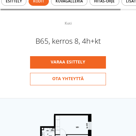
ESITTELY
KODIT
KUVAGALLERIA
HITAS-OHJE
LISÄ
Koti
B65, kerros 8, 4h+kt
VARAA ESITTELY
OTA YHTEYTTÄ