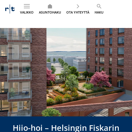
VALIKKO
ASUNTOHAKU
OTA YHTEYTTÄ
HAKU
Siirry
sisältöön
Hiio-hoi – Helsingin Fiskarin