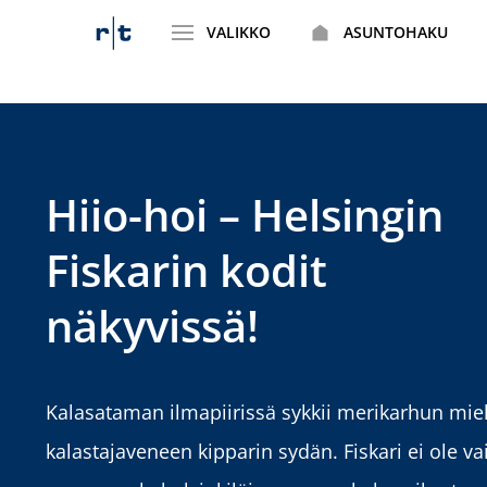
VALIKKO
ASUNTOHAKU
Siirry
sisältöön
Hiio-hoi – Helsingin
Fiskarin kodit
näkyvissä!
Kalasataman ilmapiirissä sykkii merikarhun miel
kalastajaveneen kipparin sydän. Fiskari ei ole va