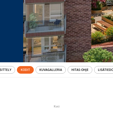
SITTELY
KODIT
KUVAGALLERIA
HITAS-OHJE
LISÄTIED
Koti