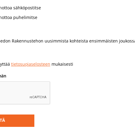
nottoa sähköpostitse
nottoa puhelimitse
iedon Rakennustehon uusimmista kohteista ensimmäisten joukoss
äyttää
tietosuojaselosteen
mukaisesti
män