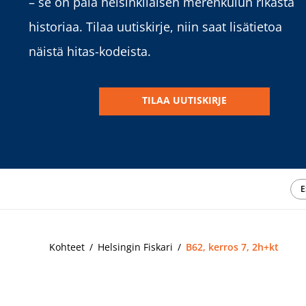
– se on pala
helsinkiläisen merenkulun rikasta
historiaa. Tilaa uutiskirje, niin saat lisätietoa
näistä hitas-kodeista.
TILAA UUTISKIRJE
E
Kohteet
Helsingin Fiskari
B62, kerros 7, 2h+kt