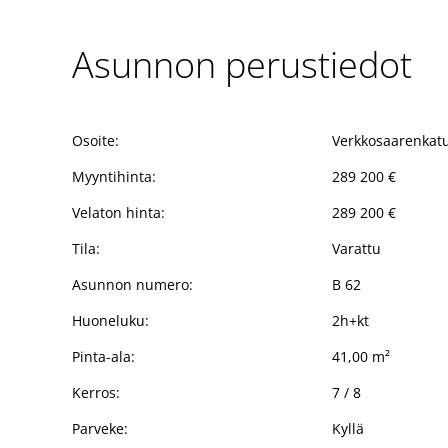
Asunnon perustiedot
Osoite:
Verkkosaarenkatu
Myyntihinta:
289 200 €
Velaton hinta:
289 200 €
Tila:
Varattu
Asunnon numero:
B 62
Huoneluku:
2h+kt
Pinta-ala:
41,00 m²
Kerros:
7 / 8
Parveke:
Kyllä