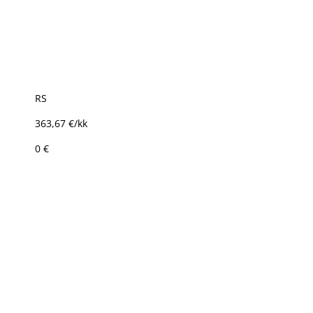
RS
363,67 €/kk
0 €