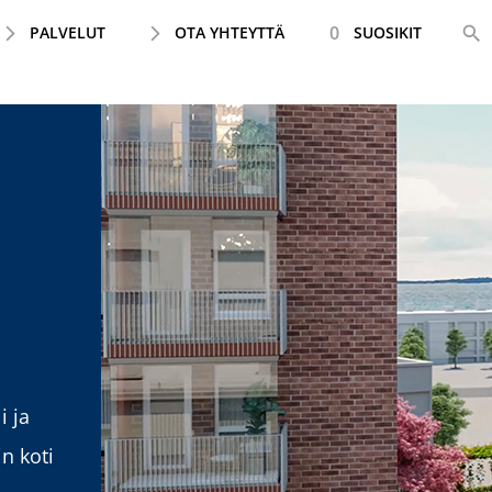
0
PALVELUT
OTA YHTEYTTÄ
SUOSIKIT
i ja
in koti