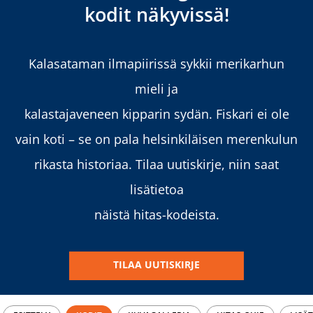
kodit näkyvissä!
Kalasataman ilmapiirissä sykkii merikarhun
mieli ja
kalastajaveneen kipparin sydän. Fiskari ei ole
vain koti – se on pala
helsinkiläisen merenkulun
rikasta historiaa. Tilaa uutiskirje, niin saat
lisätietoa
näistä hitas-kodeista.
TILAA UUTISKIRJE