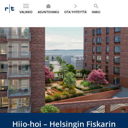
VALIKKO
ASUNTOHAKU
OTA YHTEYTTÄ
HAKU
Siirry
sisältöön
Hiio-hoi – Helsingin Fiskarin