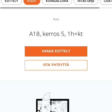
ESITTELY
KODIT
KUVAGALLERIA
HITAS-OHJE
LISÄ
Koti
A18, kerros 5, 1h+kt
VARAA ESITTELY
OTA YHTEYTTÄ