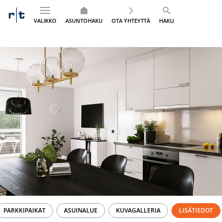
VALIKKO
ASUNTOHAKU
OTA YHTEYTTÄ
HAKU
Siirry
sisältöön
PARKKIPAIKAT
ASUINALUE
KUVAGALLERIA
LISÄTIEDOT