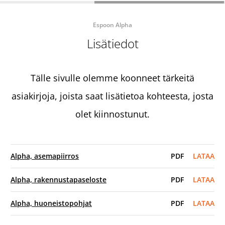
Espoon Alpha
Lisätiedot
Tälle sivulle olemme koonneet tärkeitä
asiakirjoja, joista saat lisätietoa kohteesta, josta
olet kiinnostunut.
Alpha, asemapiirros
PDF
LATAA
Alpha, rakennustapaseloste
PDF
LATAA
Alpha, huoneistopohjat
PDF
LATAA