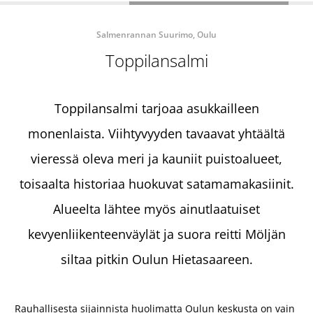
Salmenrannan Suurimo, Oulu
Toppilansalmi
Toppilansalmi tarjoaa asukkailleen
monenlaista. Viihtyvyyden tavaavat yhtäältä
vieressä oleva meri ja kauniit puistoalueet,
toisaalta historiaa huokuvat satamamakasiinit.
Alueelta lähtee myös ainutlaatuiset
kevyenliikenteenväylät ja suora reitti Möljän
siltaa pitkin Oulun Hietasaareen.
Rauhallisesta sijainnista huolimatta Oulun keskusta on vain