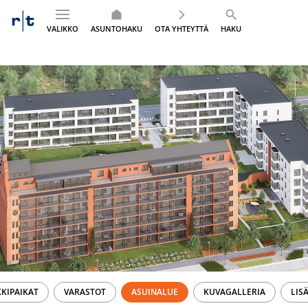
VALIKKO
ASUNTOHAKU
OTA YHTEYTTÄ
HAKU
Siirry
sisältöön
KIPAIKAT
VARASTOT
ASUINALUE
KUVAGALLERIA
LIS