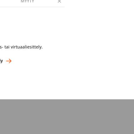
MYYTY
- tai virtuaaliesittely.
ly