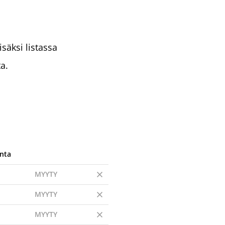
säksi listassa
a.
nta
MYYTY
MYYTY
MYYTY