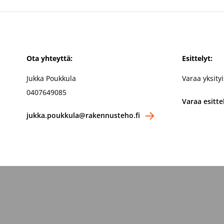
Ota yhteyttä:
Esittelyt:
Jukka Poukkula
Varaa yksityis
0407649085
Varaa esitte
jukka.poukkula@rakennusteho.fi