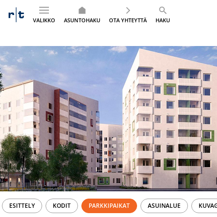
VALIKKO
ASUNTOHAKU
OTA YHTEYTTÄ
HAKU
Siirry
sisältöön
ESITTELY
KODIT
PARKKIPAIKAT
ASUINALUE
KUVAG