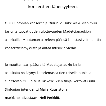
konserttien läheisyyteen.
Oulu Sinfonian konsertit ja Oulun Musiikkikeskuksen muu
tarjonta tuovat uuden ulottuvuuden Madetojanaukion
asukkaille. Muutaman askeleen päässä kodistasi voit nauttia
konserttielämyksistä ja antaa musiikin viedä!
Jo muuttamaan päässeitä Madetojanaukio I:n ja II:n
asukkaita on käynyt katselemassa tien toisella puolella
sijaitsevan Oulun Musiikkikeskuksen tiloja, kertovat Oulu
Sinfonian intendentti
Maija Kuusisto
ja
markkinointivastaava
Heli Perkkiö
.