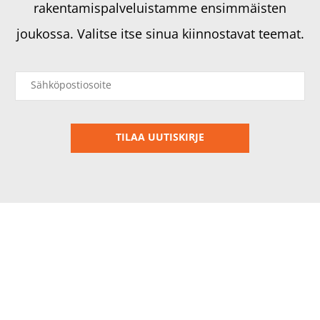
rakentamispalveluistamme ensimmäisten
joukossa. Valitse itse sinua kiinnostavat teemat.
Tietosuojaseloste
© 2018–2026 Rakennusteho Group Oy