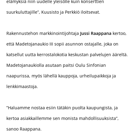
elämyksiä niin uudelle yleisölle kuin konserttien
suurkuluttajille”, Kuusisto ja Perkkiö iloitsevat.
Rakennustehon markkinointijohtaja
Jussi Raappana
kertoo,
että Madetojanaukio III sopii asunnon ostajalle, joka on
katsellut uutta kerrostalokotia keskustan palvelujen ääreltä.
Madetojanaukiolla asutaan paitsi Oulu Sinfonian
naapurissa, myös lähellä kauppoja, urheilupaikkoja ja
lenkkimaastoja.
”Haluamme nostaa esiin tätäkin puolta kaupungista, ja
kertoa asiakkaillemme sen monista mahdollisuuksista”,
sanoo Raappana.