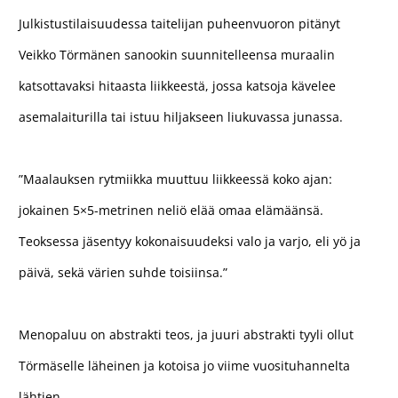
Julkistustilaisuudessa taitelijan puheenvuoron pitänyt
Veikko Törmänen sanookin suunnitelleensa muraalin
katsottavaksi hitaasta liikkeestä, jossa katsoja kävelee
asemalaiturilla tai istuu hiljakseen liukuvassa junassa.
”Maalauksen rytmiikka muuttuu liikkeessä koko ajan:
jokainen 5×5-metrinen neliö elää omaa elämäänsä.
Teoksessa jäsentyy kokonaisuudeksi valo ja varjo, eli yö ja
päivä, sekä värien suhde toisiinsa.”
Menopaluu on abstrakti teos, ja juuri abstrakti tyyli ollut
Törmäselle läheinen ja kotoisa jo viime vuosituhannelta
lähtien.