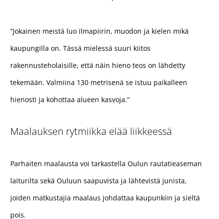
”Jokainen meistä luo ilmapiirin, muodon ja kielen mikä
kaupungilla on. Tässä mielessä suuri kiitos
rakennusteholaisille, että näin hieno teos on lähdetty
tekemään. Valmiina 130 metrisenä se istuu paikalleen
hienosti ja kohottaa alueen kasvoja.”
Maalauksen rytmiikka elää liikkeessä
Parhaiten maalausta voi tarkastella Oulun rautatieaseman
laiturilta sekä Ouluun saapuvista ja lähtevistä junista,
joiden matkustajia maalaus johdattaa kaupunkiin ja sieltä
pois.