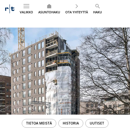
VALIKKO
ASUNTOHAKU
OTA YHTEYTTÄ
HAKU
Siirry
sisältöön
TIETOA MEISTÄ
HISTORIA
UUTISET