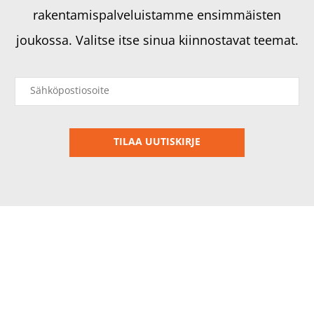
rakentamispalveluistamme ensimmäisten
joukossa. Valitse itse sinua kiinnostavat teemat.
Tietosuojaseloste
© 2018–2026 Rakennusteho Group Oy