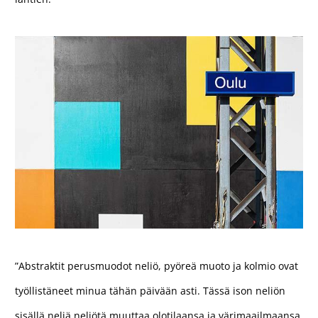
”Abstraktit perusmuodot neliö, pyöreä muoto ja kolmio ovat
työllistäneet minua tähän päivään asti. Tässä ison neliön
sisällä neljä neliötä muuttaa olotilaansa ja värimaailmaansa