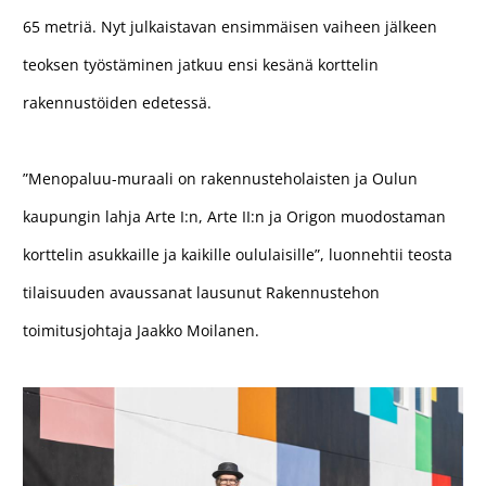
65 metriä. Nyt julkaistavan ensimmäisen vaiheen jälkeen
teoksen työstäminen jatkuu ensi kesänä korttelin
rakennustöiden edetessä.
”Menopaluu-muraali on rakennusteholaisten ja Oulun
kaupungin lahja Arte I:n, Arte II:n ja Origon muodostaman
korttelin asukkaille ja kaikille oululaisille”, luonnehtii teosta
tilaisuuden avaussanat lausunut Rakennustehon
toimitusjohtaja Jaakko Moilanen.