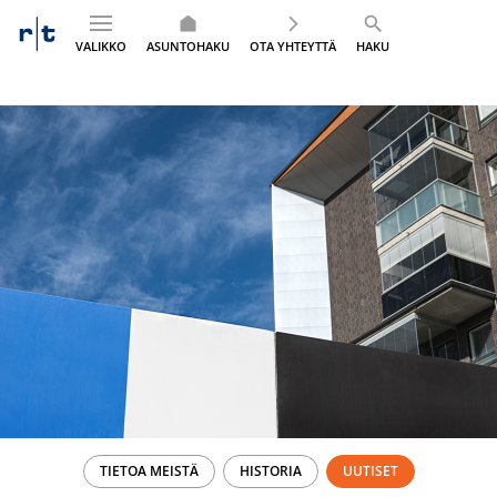
VALIKKO
ASUNTOHAKU
OTA YHTEYTTÄ
HAKU
Siirry
sisältöön
TIETOA MEISTÄ
HISTORIA
UUTISET